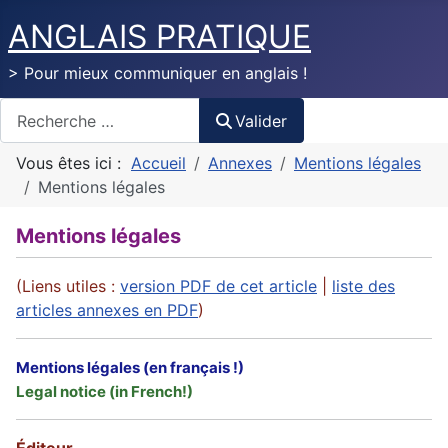
ANGLAIS PRATIQUE
> Pour mieux communiquer en anglais !
Valider
Valider
Vous êtes ici :
Accueil
Annexes
Mentions légales
Mentions légales
Mentions légales
(Liens utiles :
version PDF de cet article
|
liste des
articles annexes en PDF
)
Mentions légales (en français !)
Legal notice (in French!)