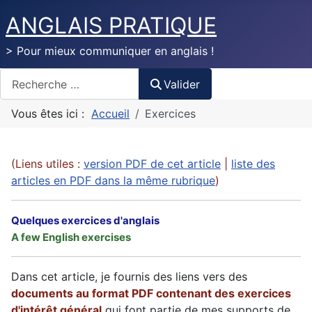
ANGLAIS PRATIQUE
> Pour mieux communiquer en anglais !
Valider
Valider
Vous êtes ici :
Accueil
Exercices
(Liens utiles :
version PDF de cet article
|
liste des
articles en PDF dans la même rubrique
)
Quelques exercices d'anglais
A few English exercises
Dans cet article, je fournis des liens vers des
documents au format PDF contenant des exercices
d'intérêt général
qui font partie de mes supports de