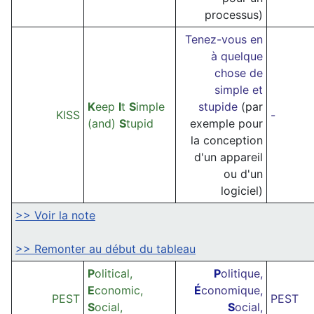
processus)
Tenez-vous en
à quelque
chose de
simple et
K
eep
I
t
S
imple
stupide
(par
KISS
-
(and)
S
tupid
exemple pour
la conception
d'un appareil
ou d'un
logiciel)
>> Voir la note
>> Remonter au début du tableau
P
olitical,
P
olitique,
E
conomic,
É
conomique,
PEST
PEST
S
ocial,
S
ocial,