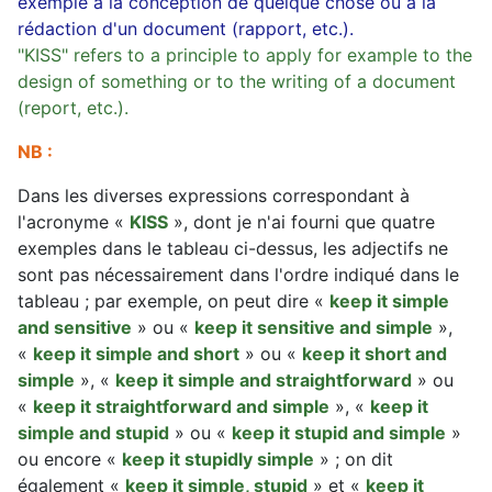
exemple à la conception de quelque chose ou à la
rédaction d'un document (rapport, etc.).
"KISS" refers to a principle to apply for example to the
design of something or to the writing of a document
(report, etc.).
NB :
Dans les diverses expressions correspondant à
l'acronyme «
KISS
», dont je n'ai fourni que quatre
exemples dans le tableau ci-dessus, les adjectifs ne
sont pas nécessairement dans l'ordre indiqué dans le
tableau ; par exemple, on peut dire «
keep it simple
and sensitive
» ou «
keep it sensitive and simple
»,
«
keep it simple and short
» ou «
keep it short and
simple
», «
keep it simple and straightforward
» ou
«
keep it straightforward and simple
», «
keep it
simple and stupid
» ou «
keep it stupid and simple
»
ou encore «
keep it stupidly simple
» ; on dit
également «
keep it simple, stupid
» et «
keep it