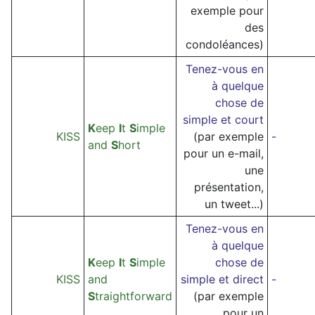
exemple pour
des
condoléances)
Tenez-vous en
à quelque
chose de
simple et court
K
eep
I
t
S
imple
KISS
(par exemple
-
and
S
hort
pour un e-mail,
une
présentation,
un tweet...)
Tenez-vous en
à quelque
K
eep
I
t
S
imple
chose de
KISS
and
simple et direct
-
S
traightforward
(par exemple
pour un