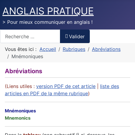
ANGLAIS PRATIQUE
> Pour mieux communiquer en anglais !
Valider
Valider
Vous êtes ici :
Accueil
Rubriques
Abréviations
Mnémoniques
Abréviations
(Liens utiles :
version PDF de cet article
|
liste des
articles en PDF de la même rubrique
)
Mnémoniques
Mnemonics