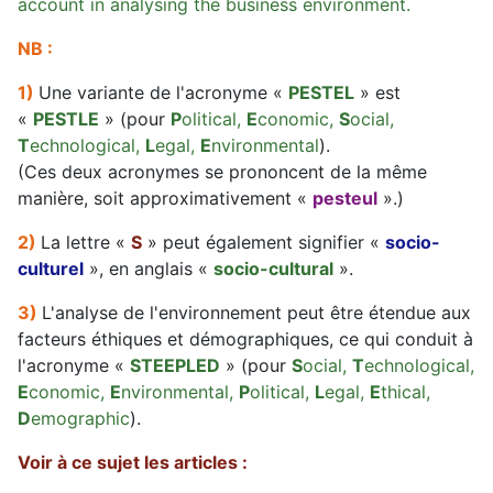
account in analysing the business environment.
NB :
1)
Une variante de l'acronyme «
PESTEL
» est
«
PESTLE
» (pour
P
olitical,
E
conomic,
S
ocial,
T
echnological,
L
egal,
E
nvironmental
).
(Ces deux acronymes se prononcent de la même
manière, soit approximativement «
pesteul
».)
2)
La lettre «
S
» peut également signifier «
socio-
culturel
», en anglais «
socio-cultural
».
3)
L'analyse de l'environnement peut être étendue aux
facteurs éthiques et démographiques, ce qui conduit à
l'acronyme «
STEEPLED
» (pour
S
ocial,
T
echnological,
E
conomic,
E
nvironmental,
P
olitical,
L
egal,
E
thical,
D
emographic
).
Voir à ce sujet les articles :