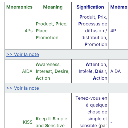
Mnemonics
Meaning
Signification
Mnémon
P
roduit,
P
rix,
P
roduct,
P
rice,
P
rocessus de
4Ps
P
lace,
diffusion /
4P
P
romotion
distribution,
P
romotion
>> Voir la note
A
wareness,
A
ttention,
AIDA
I
nterest,
D
esire,
I
ntérêt,
D
ésir,
AIDA
A
ction
A
ction
>> Voir la note
Tenez-vous en
à quelque
chose de
K
eep
I
t
S
imple
simple et
KISS
-
and
S
ensitive
sensible
(par