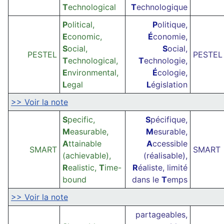
T
echnological
T
echnologique
P
olitical,
P
olitique,
E
conomic,
É
conomie,
S
ocial,
S
ocial,
PESTEL
PESTEL
T
echnological,
T
echnologie,
E
nvironmental,
É
cologie,
L
egal
L
égislation
>> Voir la note
S
pecific,
S
pécifique,
M
easurable,
M
esurable,
A
ttainable
A
ccessible
SMART
SMART
(achievable),
(réalisable),
R
ealistic,
T
ime-
R
éaliste, limité
bound
dans le
T
emps
>> Voir la note
partageables,