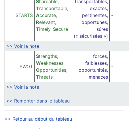
S
hareable,
transportables,
T
ransportable,
exactes,
STARTS
A
ccurate,
pertinentes,
-
R
elevant,
opportunes,
T
imely,
S
ecure
sûres
(« sécurisées »)
>> Voir la note
S
trengths,
forces,
W
eaknesses,
faiblesses,
SWOT
-
O
pportunities,
opportunités,
T
hreats
menaces
>> Voir la note
>> Remonter dans le tableau
>> Retour au début du tableau