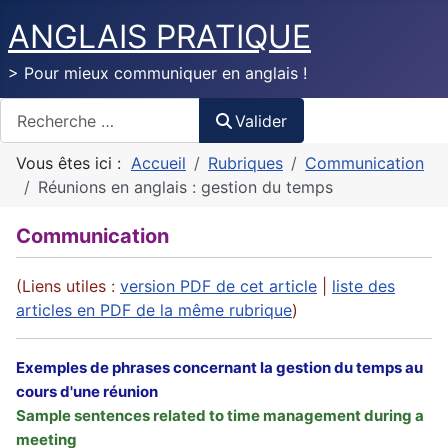
ANGLAIS PRATIQUE
> Pour mieux communiquer en anglais !
Valider
Valider
Vous êtes ici :
Accueil
Rubriques
Communication
Réunions en anglais : gestion du temps
Communication
(Liens utiles :
version PDF de cet article
|
liste des
articles en PDF de la même rubrique
)
Exemples de phrases concernant la gestion du temps au
cours d'une réunion
Sample sentences related to time management during a
meeting