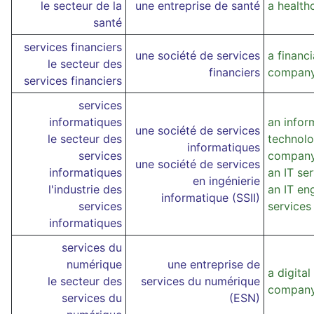
le secteur de la
une entreprise de santé
a healt
santé
services financiers
une société de services
a financi
le secteur des
financiers
compan
services financiers
services
informatiques
an infor
une société de services
le secteur des
technolo
informatiques
services
compan
une société de services
informatiques
an IT se
en ingénierie
l'industrie des
an IT en
informatique (SSII)
services
service
informatiques
services du
numérique
une entreprise de
a digital
le secteur des
services du numérique
compan
services du
(ESN)