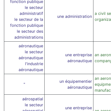
fonction publique
le secteur
administratif
a civil s
une administration
le secteur de la
organiza
fonction publique
le secteur des
administrations
aéronautique
le secteur
une entreprise
an aeron
aéronautique
aéronautique
compan
l'industrie
aéronautique
an aeron
un équipementier
"
equipme
aéronautique
manufac
aérospatial
le secteur
une entreprise
aérospatial
an aero