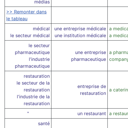
médias
>> Remonter dans
le tableau
médical
une entreprise médicale
a medic
le secteur médical
une institution médicale
a medical
le secteur
pharmaceutique
une entreprise
a pharma
l'industrie
pharmaceutique
compan
pharmaceutique
restauration
le secteur de la
entreprise de
restauration
a cater
restauration
l'industrie de la
restauration
"
un restaurant
a restau
santé