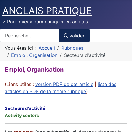
ANGLAIS PRATIQUE
> Pour mieux communiquer en anglais !
Valider
Valider
Vous êtes ici :
Accueil
Rubriques
Emploi, Organisation
Secteurs d'activité
Emploi, Organisation
(Liens utiles :
version PDF de cet article
|
liste des
articles en PDF de la même rubrique
)
Secteurs d'activité
Activity sectors