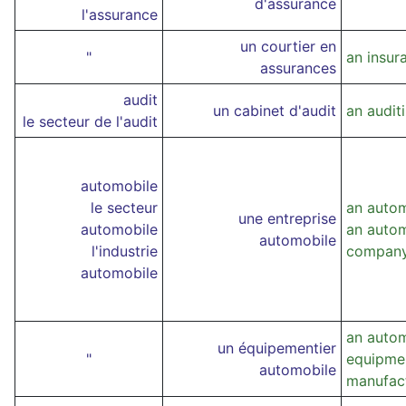
d'assurance
l'assurance
un courtier en
"
an insur
assurances
audit
un cabinet d'audit
an audit
le secteur de l'audit
automobile
le secteur
an auto
une entreprise
automobile
an auto
automobile
l'industrie
compan
automobile
an auto
un équipementier
"
equipme
automobile
manufac