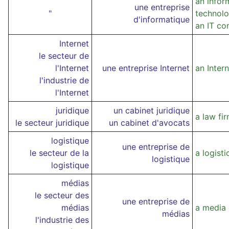
an infor
une entreprise
"
technol
d'informatique
an IT c
Internet
le secteur de
l'Internet
une entreprise Internet
an Inter
l'industrie de
l'Internet
juridique
un cabinet juridique
a law fi
le secteur juridique
un cabinet d'avocats
logistique
une entreprise de
le secteur de la
a logist
logistique
logistique
médias
le secteur des
une entreprise de
médias
a media
médias
l'industrie des