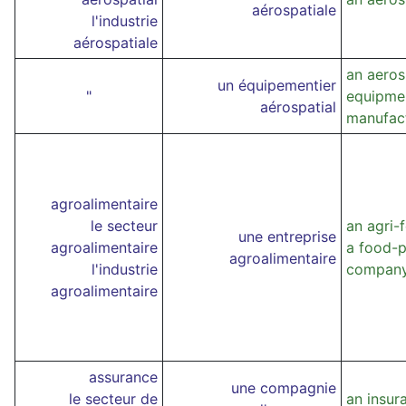
aérospatiale
l'industrie
aérospatiale
an aero
un équipementier
"
equipme
aérospatial
manufac
agroalimentaire
le secteur
an agri
une entreprise
agroalimentaire
a food-p
agroalimentaire
l'industrie
compan
agroalimentaire
assurance
une compagnie
le secteur de
an insu