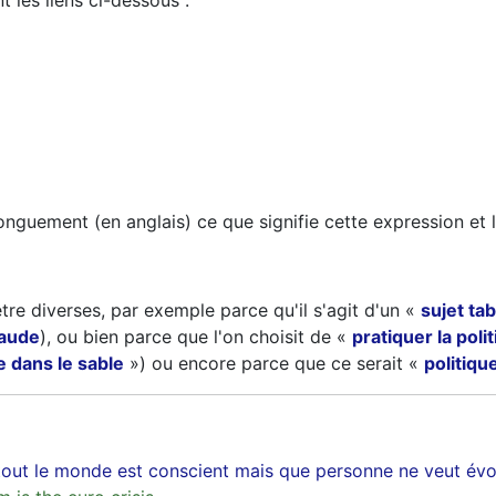
t les liens ci-dessous :
longuement (en anglais) ce que signifie cette expression et l
re diverses, par exemple parce qu'il s'agit d'un «
sujet ta
haude
), ou bien parce que l'on choisit de «
pratiquer la poli
te dans le sable
») ou encore parce que ce serait «
politiqu
tout le monde est conscient mais que personne ne veut évoqu