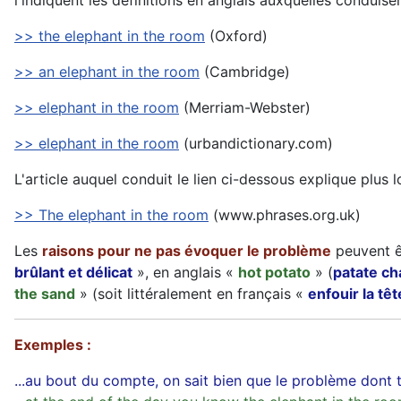
l'indiquent les définitions en anglais auxquelles conduisen
>> the elephant in the room
(Oxford)
>> an elephant in the room
(Cambridge)
>> elephant in the room
(Merriam-Webster)
>> elephant in the room
(urbandictionary.com)
L'article auquel conduit le lien ci-dessous explique plus 
>> The elephant in the room
(www.phrases.org.uk)
Les
raisons pour ne pas évoquer le problème
peuvent êt
brûlant et délicat
», en anglais «
hot potato
» (
patate c
the sand
» (soit littéralement en français «
enfouir la tê
Exemples :
...au bout du compte, on sait bien que le problème dont 