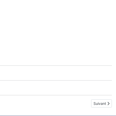
Article suivan
Suivant