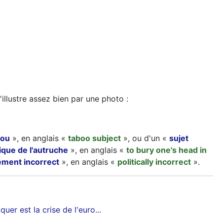
'illustre assez bien par une photo :
bou
», en anglais «
taboo subject
», ou d'un «
sujet
tique de l'autruche
», en anglais «
to bury one's head in
ement incorrect
», en anglais «
politically incorrect
».
er est la crise de l'euro...