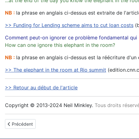
...at the end of the day you know the elephant in the room 
NB :
la phrase en anglais ci-dessus est extraite de l'artic
>> Funding for Lending scheme aims to cut loan costs
(
Comment peut-on ignorer ce problème fondamental qui e
How can one ignore this elephant in the room?
NB :
la phrase en anglais ci-dessus est la réécriture d'un e
>> The elephant in the room at Rio summit
(edition.cnn.
>> Retour au début de l'article
Copyright © 2013-2024 Neil Minkley.
Tous droits réservé
Article précédent : beggar-thy-neighbour policy
Précédent