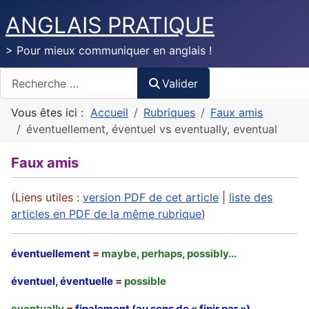
ANGLAIS PRATIQUE
> Pour mieux communiquer en anglais !
Valider
Valider
Vous êtes ici :
Accueil
Rubriques
Faux amis
éventuellement, éventuel vs eventually, eventual
Faux amis
(Liens utiles :
version PDF de cet article
|
liste des
articles en PDF de la même rubrique
)
éventuellement
=
maybe, perhaps, possibly...
éventuel, éventuelle
=
possible
eventually
=
finalement (au sens de « finir par »)