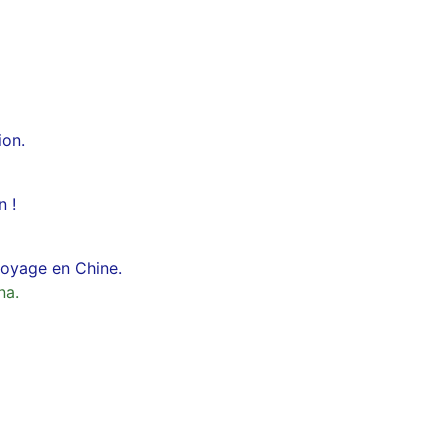
ion.
n !
 voyage en Chine.
na.