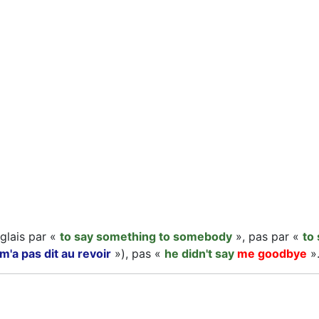
nglais par «
to say something to somebody
», pas par «
to
 m'a pas dit au revoir
»), pas «
he didn't say
me goodbye
»