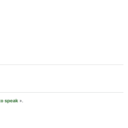
to speak
».