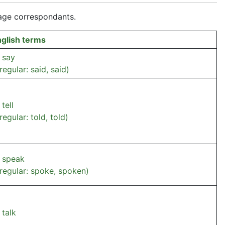
sage correspondants.
glish terms
 say
rregular: said, said)
 tell
rregular: told, told)
 speak
rregular: spoke, spoken)
 talk