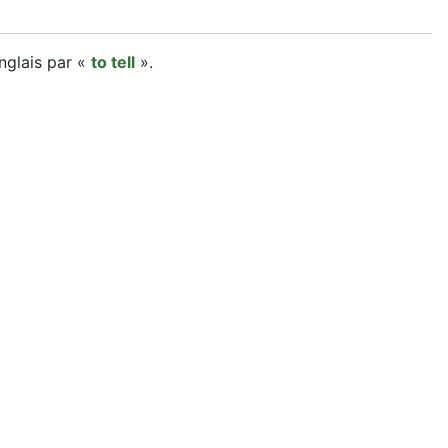
nglais par «
to tell
».