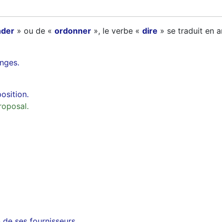
der
» ou de «
ordonner
», le verbe «
dire
» se traduit en a
onges.
osition.
roposal.
 de ses fournisseurs.