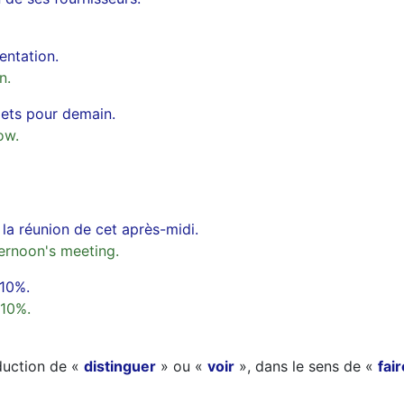
entation.
n.
jets pour demain.
ow.
à la réunion de cet après-midi.
ternoon's meeting.
 10%.
 10%.
aduction de «
distinguer
» ou «
voir
», dans le sens de «
fai