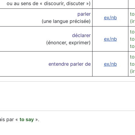
ou au sens de « discourir, discuter »)
parler
to
ex/nb
(une langue précisée)
(i
to
déclarer
ex/nb
to
(énoncer, exprimer)
to
to
entendre parler de
ex/nb
to
(i
ais par «
to say
».