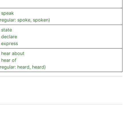
 speak
rregular: spoke, spoken)
 state
 declare
 express
 hear about
 hear of
rregular: heard, heard)