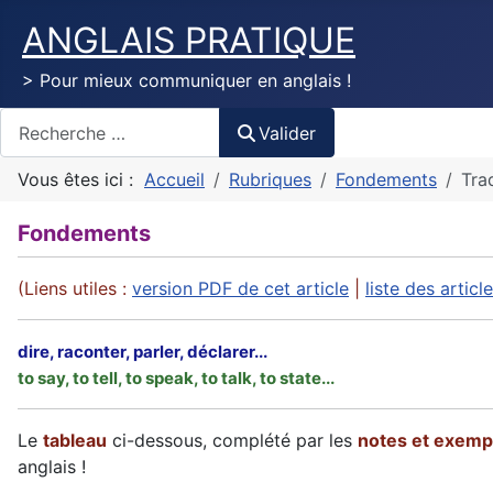
ANGLAIS PRATIQUE
> Pour mieux communiquer en anglais !
Valider
Valider
Vous êtes ici :
Accueil
Rubriques
Fondements
Tra
Fondements
(Liens utiles :
version PDF de cet article
|
liste des artic
dire, raconter, parler, déclarer...
to say, to tell, to speak, to talk, to state...
Le
tableau
ci-dessous, complété par les
notes et exemp
anglais !