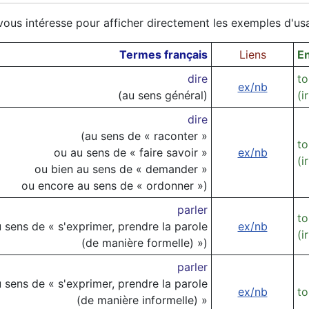
 vous intéresse pour afficher directement les exemples d'u
Termes français
Liens
En
dire
to
ex/nb
(au sens général)
(i
dire
(au sens de « raconter »
to
ou au sens de « faire savoir »
ex/nb
(i
ou bien au sens de « demander »
ou encore au sens de « ordonner »)
parler
to
u sens de « s'exprimer, prendre la parole
ex/nb
(i
(de manière formelle) »)
parler
u sens de « s'exprimer, prendre la parole
ex/nb
to
(de manière informelle) »