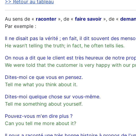
>> Retour au tableau
Au sens de «
raconter
», de «
faire savoir
», de «
deman
Par exemple :
Il ne disait pas la vérité ; en fait, il dit souvent des mens
He wasn’t telling the truth; in fact, he often tells lies.
On nous a dit que le client est très heureux de notre prop
We were told that the customer is very happy with our p
Dites-moi ce que vous en pensez.
Tell me what you think about it.
Dites-moi quelque chose sur vous-même.
Tell me something about yourself.
Pouvez-vous m'en dire plus ?
Can you tell me more about it?
Il nous a raconté une très bonne histoire à propos de l'un