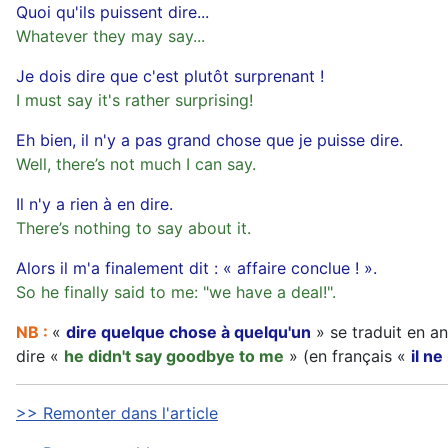
Quoi qu'ils puissent dire...
Whatever they may say...
Je dois dire que c'est plutôt surprenant !
I must say it's rather surprising!
Eh bien, il n'y a pas grand chose que je puisse dire.
Well, there’s not much I can say.
Il n'y a rien à en dire.
There’s nothing to say about it.
Alors il m'a finalement dit : « affaire conclue ! ».
So he finally said to me: "we have a deal!".
NB :
«
dire quelque chose à quelqu'un
» se traduit en a
dire «
he didn't say goodbye to me
» (en français «
il ne
>> Remonter dans l'article