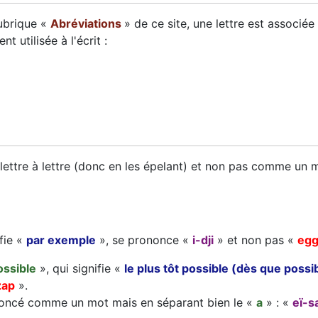
rubrique «
Abréviations
» de ce site, une lettre est associée
utilisée à l'écrit :
 lettre à lettre (donc en les épelant) et non pas comme un
ifie «
par exemple
», se prononce «
i-dji
» et non pas «
eg
ossible
», qui signifie «
le plus tôt possible (dès que possi
zap
».
noncé comme un mot mais en séparant bien le «
a
» : «
eï-s