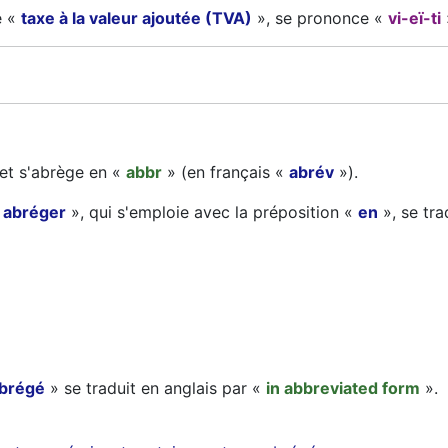
e «
taxe à la valeur ajoutée (TVA)
», se prononce «
vi-eï-ti
et s'abrège en «
abbr
» (en français «
abrév
»).
«
abréger
», qui s'emploie avec la préposition «
en
», se tra
abrégé
» se traduit en anglais par «
in abbreviated form
».