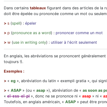
Dans certains
tableaux
figurant dans des articles de la 
doit être épelée ou prononcée comme un mot ou seulement 
>
s
(
spell
) :
épeler
>
p
(
pronounce as a word
) :
prononcer comme un mot
>
w
(
use in writing only
) :
utiliser à l'écrit seulement
En anglais, les abréviations se prononcent généralement
toujours !).
Exemples :
>
«
eg
», abréviation du latin « exempli gratia », qui sign
>
«
ASAP
» (ou «
asap
»), abréviation de «
as soon as p
«
eï-ess-eï-pi
», donc ne se prononce ni «
asap
» ni «
a
Toutefois, en anglais américain, «
ASAP
» peut être pro