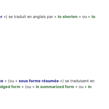
er
») se traduit en anglais par «
to shorten
» ou «
to
ée
» (ou «
sous forme résumée
») se traduisent en
ridged form
» (ou «
in summarized form
» ou «
in