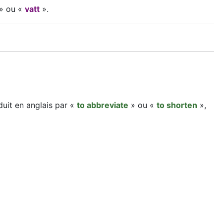
» ou «
vatt
».
duit en anglais par «
to abbreviate
» ou «
to shorten
»,