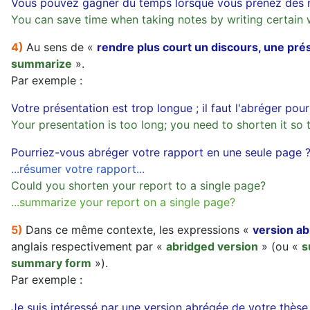
Vous pouvez gagner du temps lorsque vous prenez des n
You can save time when taking notes by writing certain 
4)
Au sens de «
rendre plus court un discours, une pré
summarize
».
Par exemple :
Votre présentation est trop longue ; il faut l'abréger pou
Your presentation is too long; you need to shorten it so 
Pourriez-vous abréger votre rapport en une seule page 
...résumer votre rapport...
Could you shorten your report to a single page?
...summarize your report on a single page?
5)
Dans ce même contexte, les expressions «
version a
anglais respectivement par «
abridged version
» (ou «
s
summary form
»).
Par exemple :
Je suis intéressé par une version abrégée de votre thèse