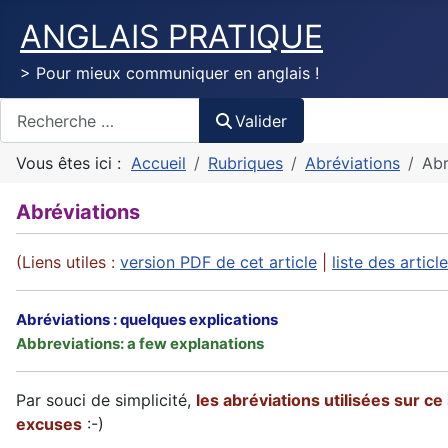
ANGLAIS PRATIQUE
> Pour mieux communiquer en anglais !
Valider
Valider
Vous êtes ici :
Accueil
Rubriques
Abréviations
Abr
Abréviations
(Liens utiles :
version PDF de cet article
|
liste des artic
Abréviations : quelques explications
Abbreviations: a few explanations
Par souci de simplicité,
les abréviations utilisées sur c
excuses
:-)