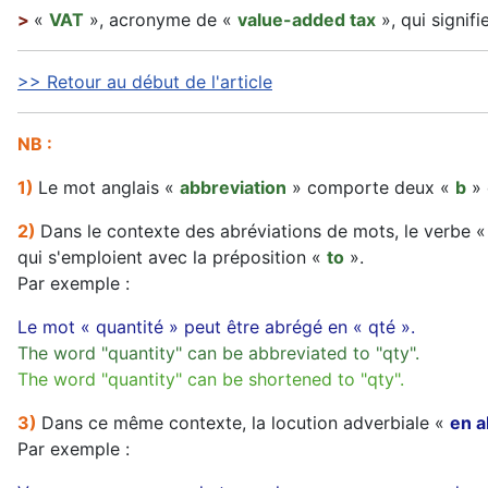
>
«
VAT
», acronyme de «
value-added tax
», qui signifi
>> Retour au début de l'article
NB :
1)
Le mot anglais «
abbreviation
» comporte deux «
b
» 
2)
Dans le contexte des abréviations de mots, le verbe 
qui s'emploient avec la préposition «
to
».
Par exemple :
Le mot « quantité » peut être abrégé en « qté ».
The word "quantity" can be abbreviated to "qty".
The word "quantity" can be shortened to "qty".
3)
Dans ce même contexte, la locution adverbiale «
en 
Par exemple :