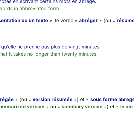
otes en écrivant certains mots en abrégé.
words in abbreviated form.
sentation ou un texte
», le verbe «
abréger
» (ou «
résum
r qu'elle ne prenne pas plus de vingt minutes.
that it takes no longer than twenty minutes.
?
brégée
» (ou «
version résumée
») et «
sous forme abrég
ummarized version
» ou «
summary version
») et «
in ab
.