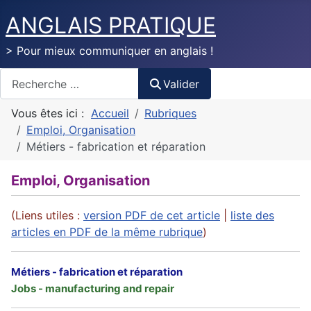
ANGLAIS PRATIQUE
> Pour mieux communiquer en anglais !
Valider
Valider
Vous êtes ici :
Accueil
Rubriques
Emploi, Organisation
Métiers - fabrication et réparation
Emploi, Organisation
(Liens utiles :
version PDF de cet article
|
liste des
articles en PDF de la même rubrique
)
Métiers - fabrication et réparation
Jobs - manufacturing and repair