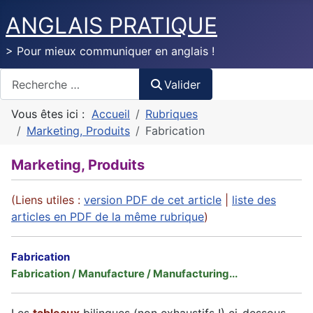
ANGLAIS PRATIQUE
> Pour mieux communiquer en anglais !
Valider
Valider
Vous êtes ici :
Accueil
Rubriques
Marketing, Produits
Fabrication
Marketing, Produits
(Liens utiles :
version PDF de cet article
|
liste des
articles en PDF de la même rubrique
)
Fabrication
Fabrication / Manufacture / Manufacturing...