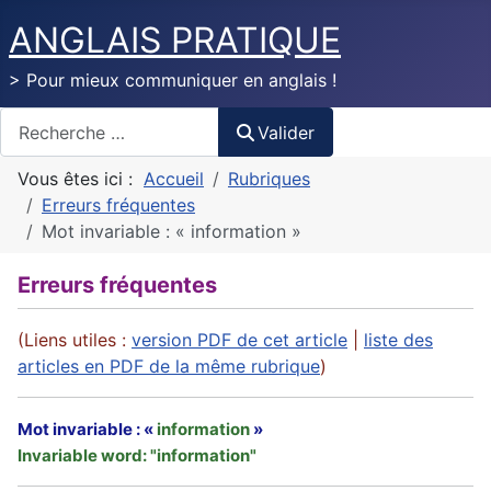
ANGLAIS PRATIQUE
> Pour mieux communiquer en anglais !
Valider
Valider
Vous êtes ici :
Accueil
Rubriques
Erreurs fréquentes
Mot invariable : « information »
Erreurs fréquentes
(Liens utiles :
version PDF de cet article
|
liste des
articles en PDF de la même rubrique
)
Mot invariable : «
information
»
Invariable word: "information"