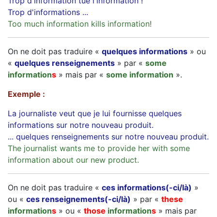
Trop d'information tue l'information !
Trop d'informations ...
Too much information kills information!
On ne doit pas traduire «
quelques informations
» ou
«
quelques renseignements
» par «
some
information
s
» mais par «
some information
».
Exemple :
La journaliste veut que je lui fournisse quelques
informations sur notre nouveau produit.
... quelques renseignements sur notre nouveau produit.
The journalist wants me to provide her with some
information about our new product.
On ne doit pas traduire «
ces informations(-ci/là)
»
ou «
ces renseignements(-ci/là)
» par «
these
information
s
» ou «
those
information
s
» mais par