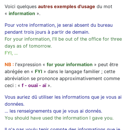
Voici quelques
autres exemples d'usage
du mot
«
information
».
Pour votre information, je serai absent du bureau
pendant trois jours à partir de demain.
For your information, I'll be out of the office for three
days as of tomorrow.
FYI, ...
NB :
l'expression «
for your information
» peut être
abrégée en «
FYI
» dans le langage familier ; cette
abréviation se prononce approximativement comme
ceci : «
f - ouaï - aï
».
Vous auriez dû utiliser les informations que je vous ai
données.
... les renseignements que je vous ai donnés.
You should have used the information I gave you.
Il n'a pas voulu tenir compte des informations que je