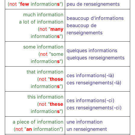
(
not
"
few
information
s
")
peu de renseignements
much information
beaucoup d'informations
a lot of information
beaucoup de
(
not
"
many
renseignements
information
s
")
some information
quelques informations
(
not
"some
quelques renseignements
information
s
")
that information
ces informations(-là)
(
not
"
those
ces renseignements(-là)
information
s
")
this information
ces informations(-ci)
(
not
"
these
ces renseignements(-ci)
information
s
")
a piece of information
une information
(
not
"
an
information")
un renseignement