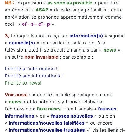
NB :
l'expression «
as soon as possible
» peut être
abrégée en «
ASAP
» dans le langage familier ; cette
abréviation se prononce approximativement comme
ceci : «
eï - s - eï - p
».
3)
Lorsque le mot français «
information(s)
» signifie
«
nouvelle(s)
» (en particulier à la radio, à la
télévision, etc.) il se traduit en anglais par «
news
»,
un autre
nom invariable
; par exemple :
Priorité à l'information !
Priorité aux informations !
Priority to news!
Voir aussi
sur ce site l'article spécifique au mot
«
news
» et la note qui s'y trouve relative à
l'expression «
fake news
» (en français «
fausses
informations
» ou «
fausses nouvelles
» ou bien
«
informations/nouvelles falsifiées
» ou encore
«
informations/nouvelles truquées
») via les liens ci-