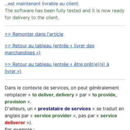
...est maintenant livrable au client.
The software has been fully tested and it is now ready
for delivery to the client.
>> Remonter dans l'article
>> Retour au tableau (entrée « livrer des
marchandises »)
>> Retour au tableau (entrée « être prêt(e)(s) à
livrer »)
Dans le contexte de services, on peut généralement
remplacer «
to deliver, delivery
» par «
to provide,
provision
».
D'ailleurs, un «
prestataire de services
» se traduit en
anglais par «
service provider
», pas par «
service
deliverer
»).
Par exemple :