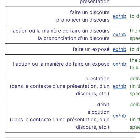
présentation
faire un discours
ex/nb
to d
prononcer un discours
l'action ou la manière de faire un discours
the 
ex/nb
la prononciation d'un discours
spee
faire un exposé
ex/nb
to d
the 
l'action ou la manière de faire un exposé
ex/nb
talk
prestation
deli
(dans le contexte d'une présentation, d'un
ex/nb
(in 
discours, etc.)
spee
débit
deli
élocution
ex/nb
(dans le contexte d'une présentation, d'un
(in 
discours, etc.)
spee