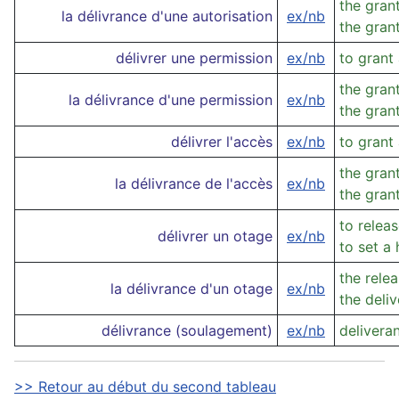
the gran
la délivrance d'une autorisation
ex/nb
the gran
délivrer une permission
ex/nb
to grant
the gran
la délivrance d'une permission
ex/nb
the gran
délivrer l'accès
ex/nb
to grant
the gran
la délivrance de l'accès
ex/nb
the gran
to relea
délivrer un otage
ex/nb
to set a
the rele
la délivrance d'un otage
ex/nb
the deli
délivrance (soulagement)
ex/nb
deliveran
>> Retour au début du second tableau