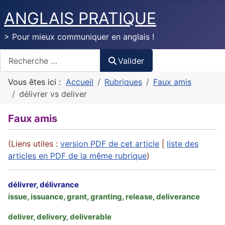
ANGLAIS PRATIQUE
> Pour mieux communiquer en anglais !
Valider
Valider
Vous êtes ici :
Accueil
Rubriques
Faux amis
délivrer vs deliver
Faux amis
(Liens utiles :
version PDF de cet article
|
liste des
articles en PDF de la même rubrique
)
délivrer, délivrance
issue, issuance, grant, granting, release, deliverance
deliver, delivery, deliverable