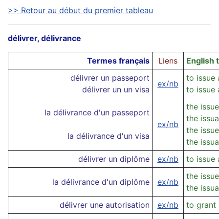
>> Retour au début du premier tableau
délivrer, délivrance
Termes français
Liens
English 
délivrer un passeport
to issue
ex/nb
délivrer un un visa
to issue 
the issu
la délivrance d'un passeport
the issu
ex/nb
the issue
la délivrance d'un visa
the issu
délivrer un diplôme
ex/nb
to issue
the issu
la délivrance d'un diplôme
ex/nb
the issu
délivrer une autorisation
ex/nb
to grant