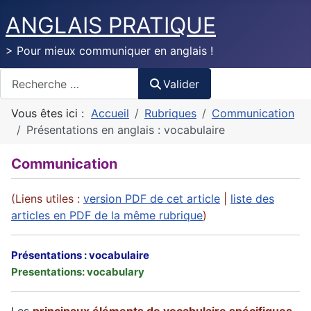
ANGLAIS PRATIQUE
> Pour mieux communiquer en anglais !
Valider
Valider
Vous êtes ici :
Accueil
Rubriques
Communication
Présentations en anglais : vocabulaire
Communication
(Liens utiles :
version PDF de cet article
|
liste des
articles en PDF de la même rubrique
)
Présentations : vocabulaire
Presentations: vocabulary