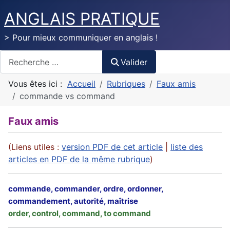
ANGLAIS PRATIQUE
> Pour mieux communiquer en anglais !
Valider
Valider
Vous êtes ici :
Accueil
Rubriques
Faux amis
commande vs command
Faux amis
(Liens utiles :
version PDF de cet article
|
liste des
articles en PDF de la même rubrique
)
commande, commander, ordre, ordonner,
commandement, autorité, maîtrise
order, control, command, to command