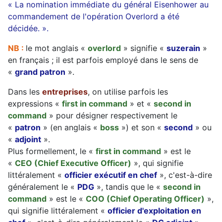
« La nomination immédiate du général Eisenhower au
commandement de l'opération Overlord a été
décidée. ».
NB :
le mot anglais «
overlord
» signifie «
suzerain
»
en français ; il est parfois employé dans le sens de
«
grand patron
».
Dans les
entreprises
, on utilise parfois les
expressions «
first in command
» et «
second in
command
» pour désigner respectivement le
«
patron
» (en anglais «
boss
») et son «
second
» ou
«
adjoint
».
Plus formellement, le «
first in command
» est le
«
CEO (Chief Executive Officer)
», qui signifie
littéralement «
officier exécutif en chef
», c'est-à-dire
généralement le «
PDG
», tandis que le «
second in
command
» est le «
COO (Chief Operating Officer)
»,
qui signifie littéralement «
officier d'exploitation en