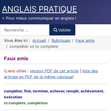
ANGLAIS PRATIQUE
> Pour mieux communiquer en anglais !
Valider
Valider
Vous êtes ici :
Accueil
Rubriques
Faux amis
compléter vs to complete
Faux amis
(Liens utiles :
version PDF de cet article
|
liste des
articles en PDF de la même rubrique
)
compléter, finir, terminer, achever, remplir, achèvement,
exécution
to complete, completion