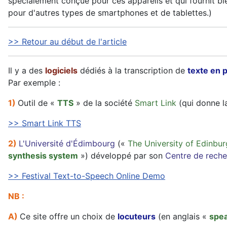
spécialement conçue pour ces appareils et qui fournit bie
pour d'autres types de smartphones et de tablettes.)
>> Retour au début de l'article
Il y a des
logiciels
dédiés à la transcription de
texte en 
Par exemple :
1)
Outil de «
TTS
» de la société
Smart Link
(qui donne la
>> Smart Link TTS
2)
L'Université d'Édimbourg
(«
The University of Edinbu
synthesis system
») développé par son
Centre de reche
>> Festival Text-to-Speech Online Demo
NB :
A)
Ce site offre un choix de
locuteurs
(en anglais «
spe