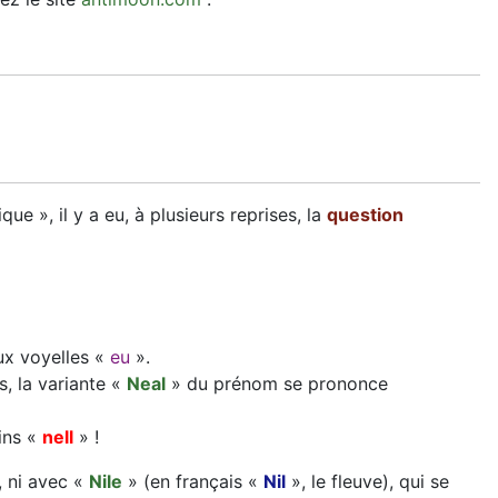
e », il y a eu, à plusieurs reprises, la
question
ux voyelles «
eu
».
rs, la variante «
Neal
» du prénom se prononce
ins «
nell
» !
 ni avec «
Nile
» (en français «
Nil
», le fleuve), qui se