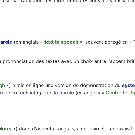
n sûr la traduction des mots et expressions mais aussi leur
parole
(en anglais «
text to speech
», souvent abrégé en «
 prononciation des textes avec un choix entre l'accent brit
rgh
») a mis en ligne une version de démonstration du
systè
rche en technologie de la parole
(en anglais «
Centre for 
akers
») donc d'accents : anglais, américain et... écossais !