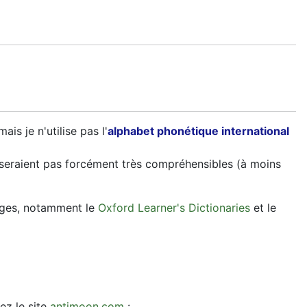
is je n'utilise pas l'
alphabet phonétique international
ne seraient pas forcément très compréhensibles (à moins
ages, notamment le
Oxford Learner's Dictionaries
et le
tez le site
antimoon.com
: