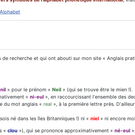
 Alphabet
e recherche et qui ont abouti sur mon site « Anglais pratiqu
«
nil
» pour le prénom «
Neil
» (qui se trouve être le mien !).
mativement «
ni-eul
», en raccourcissant l'ensemble des de
le du mot anglais «
real
», à la première lettre près. D'ailleu
sois né dans les îles Britanniques !) ni «
niel
» ni encore mo
is «
clou
»), qui se prononce approximativement «
né-eul
»,