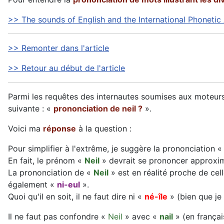
>> The sounds of English and the International Phonetic
>> Remonter dans l'article
>> Retour au début de l'article
Parmi les requêtes des internautes soumises aux moteurs d
suivante : «
prononciation de neil ?
».
Voici ma
réponse
à la question :
Pour simplifier à l'extrême, je suggère la prononciation 
En fait, le prénom «
Neil
» devrait se prononcer approxi
La prononciation de «
Neil
» est en réalité proche de cel
également «
ni-eul
».
Quoi qu'il en soit, il ne faut dire ni «
né-île
» (bien que je 
Il ne faut pas confondre «
Neil
» avec «
nail
» (en frança