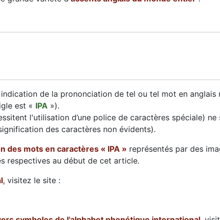
 indication de la prononciation de tel ou tel mot en anglais ma
igle est «
IPA
»).
ssitent l'utilisation d’une police de caractères spéciale) 
ignification des caractères non évidents).
on des mots en caractères « IPA »
représentés par des im
ses respectives au début de cet article.
l
, visitez le site :
ivers symboles de l'alphabet phonétique international
, visi