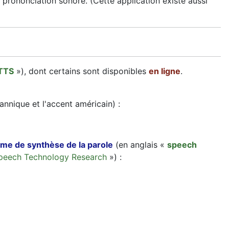
 prononciation sonore. (Cette application existe aussi
TTS
»), dont certains sont disponibles
en ligne
.
annique et l'accent américain) :
me de synthèse de la parole
(en anglais «
speech
Speech Technology Research
») :