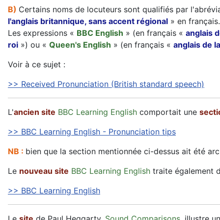
B)
Certains noms de locuteurs sont qualifiés par l'abrévi
l'anglais britannique, sans accent régional
» en français.
Les expressions «
BBC English
» (en français «
anglais 
roi
») ou «
Queen's English
» (en français «
anglais de l
Voir à ce sujet :
>> Received Pronunciation (British standard speech)
L'
ancien site
BBC Learning English
comportait une
secti
>> BBC Learning English - Pronunciation tips
NB :
bien que la section mentionnée ci-dessus ait été arch
Le
nouveau site
BBC Learning English
traite également 
>> BBC Learning English
Le
site
de Paul Heggarty,
Sound Comparisons
, illustre 