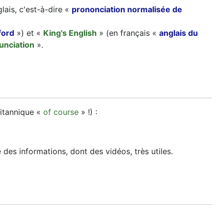
lais, c'est-à-dire «
prononciation normalisée de
ford
») et «
King's English
» (en français «
anglais du
unciation
».
itannique «
of course
» !) :
 des informations, dont des vidéos, très utiles.