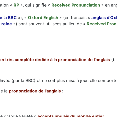
ation «
RP
», qui signifie «
Received Pronunciation
» en ang
de la BBC
»), «
Oxford English
» (en français «
anglais d'Ox
a reine
») sont souvent utilisées au lieu de «
Received Pron
on très complète dédiée à la prononciation de l'anglais
(br
ivée (par la BBC) et ne soit plus mise à jour, elle comporte
de la
prononciation de l'anglais
:
une grande variété d'
accents anglais du monde entier
: