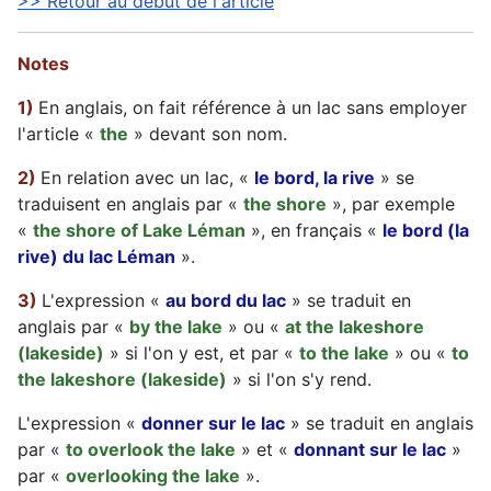
>> Retour au début de l'article
Notes
1)
En anglais, on fait référence à un lac sans employer
l'article «
the
» devant son nom.
2)
En relation avec un lac, «
le bord, la rive
» se
traduisent en anglais par «
the shore
», par exemple
«
the shore of Lake Léman
», en français «
le bord (la
rive) du lac Léman
».
3)
L'expression «
au bord du lac
» se traduit en
anglais par «
by the lake
» ou «
at the lakeshore
(lakeside)
» si l'on y est, et par «
to the lake
» ou «
to
the lakeshore (lakeside)
» si l'on s'y rend.
L'expression «
donner sur le lac
» se traduit en anglais
par «
to overlook the lake
» et «
donnant sur le lac
»
par «
overlooking the lake
».