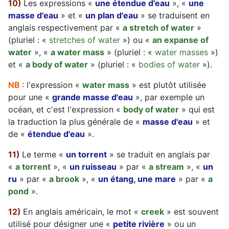
10)
Les expressions «
une étendue d'eau
», «
une
masse d'eau
» et «
un plan d'eau
» se traduisent en
anglais respectivement par «
a stretch of water
»
(pluriel : «
stretches of water
») ou «
an expanse of
water
», «
a water mass
» (pluriel : «
water masses
»)
et «
a body of water
» (pluriel : «
bodies of water
»).
NB :
l'expression «
water mass
» est plutôt utilisée
pour une «
grande masse d'eau
», par exemple un
océan, et c'est l'expression «
body of water
» qui est
la traduction la plus générale de «
masse d'eau
» et
de «
étendue d'eau
».
11)
Le terme «
un torrent
» se traduit en anglais par
«
a torrent
», «
un ruisseau
» par «
a stream
», «
un
ru
» par «
a brook
», «
un étang, une mare
» par «
a
pond
».
12)
En anglais américain, le mot «
creek
» est souvent
utilisé pour désigner une «
petite rivière
» ou un