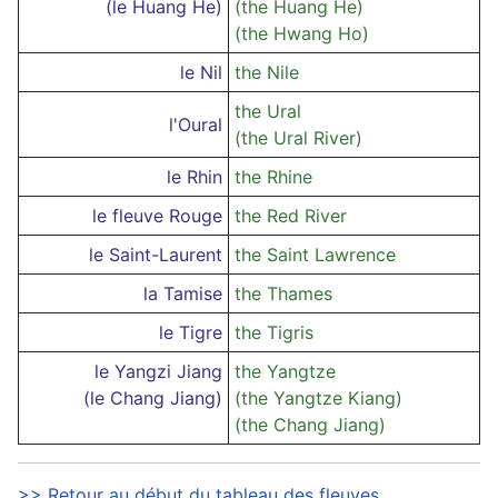
(le Huang He)
(the Huang He)
(the Hwang Ho)
le Nil
the Nile
the Ural
l'Oural
(the Ural River)
le Rhin
the Rhine
le fleuve Rouge
the Red River
le Saint-Laurent
the Saint Lawrence
la Tamise
the Thames
le Tigre
the Tigris
le Yangzi Jiang
the Yangtze
(le Chang Jiang)
(the Yangtze Kiang)
(the Chang Jiang)
>> Retour au début du tableau des fleuves