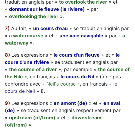
traduit en anglais par «
to overlook the river
» et
«
donnant sur le fleuve (la rivière)
» par
«
overlooking the river
».
7)
Au fait, «
un cours d'eau
» se traduit en anglais par
«
a watercourse
» et «
une voie navigable
» par «
a
waterway
».
8)
Les expressions «
le cours d'un fleuve
» et «
le
cours d'une rivière
» se traduisent en anglais par
«
the course of a river
», par exemple «
the course of
the Nile
», en français «
le cours du Nil
» (à ne pas
confondre avec «
Neil's course
», en français «
le
cours de Neil
» !).
9)
Les expressions «
en amont (de)
» et «
en aval
(de)
» se traduisent en anglais respectivement par
«
upstream (of/from)
» et «
downstream
(of/from)
».