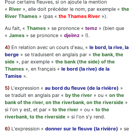
Pour certains fleuves, si on ajoute la mention
«
River
», elle doit précéder le nom, par exemple «
the
River Thames
» (pas «
the Thames River
»).
Au fait, «
Thames
» se prononce «
temz
» (bien que
«
James
» se prononce «
djeïmz
» !).
4)
En relation avec un cours d'eau, «
le bord, la rive, la
berge
» se traduisent en anglais par «
the bank, the
side
», par exemple «
the bank (the side) of the
Thames
», en français «
le bord (la rive) de la
Tamise
».
5)
L'expression «
au bord du fleuve (de la rivière)
»
se traduit en anglais par «
by the river
» ou «
on the
bank of the river, on the riverbank, on the riverside
»
si l'on y est, et par «
to the river
» ou «
to the
riverbank, to the riverside
» si l'on s'y rend.
6)
L'expression «
donner sur le fleuve (la rivière)
» se