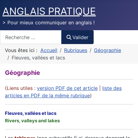
ANGLAIS PRATIQUE
> Pour mieux communiquer en anglais !
Valider
Valider
Vous êtes ici :
Accueil
Rubriques
Géographie
Fleuves, vallées et lacs
Géographie
(Liens utiles :
version PDF de cet article
|
liste des
articles en PDF de la même rubrique
)
Fleuves, vallées et lacs
Rivers, valleys and lakes