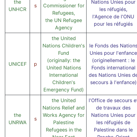
the
Nations Unies pour
s
Commissioner for
UNHCR
les réfugiés,
Refugees,
l'Agence de l'ONU
the UN Refugee
pour les réfugiés
Agency
the United
Nations Children's
le Fonds des Nation
Fund
Unies pour l'enfance
(originally: the
(originellement : le
UNICEF
p
United Nations
Fonds international
International
des Nations Unies d
Children's
secours à l'enfance)
Emergency Fund)
the United
l'Office de secours e
Nations Relief and
de travaux des
the
Works Agency for
Nations Unies pour
s
UNRWA
Palestine
les réfugiés de
Refugees in the
Palestine dans le