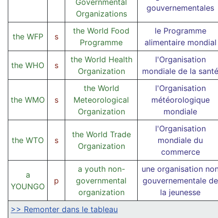
Governmental
gouvernementales
Organizations
the World Food
le Programme
the WFP
s
Programme
alimentaire mondial
the World Health
l'Organisation
the WHO
s
Organization
mondiale de la sant
the World
l'Organisation
the WMO
s
Meteorological
météorologique
Organization
mondiale
l'Organisation
the World Trade
the WTO
s
mondiale du
Organization
commerce
a youth non-
une organisation no
a
p
governmental
gouvernementale de
YOUNGO
organization
la jeunesse
>> Remonter dans le tableau