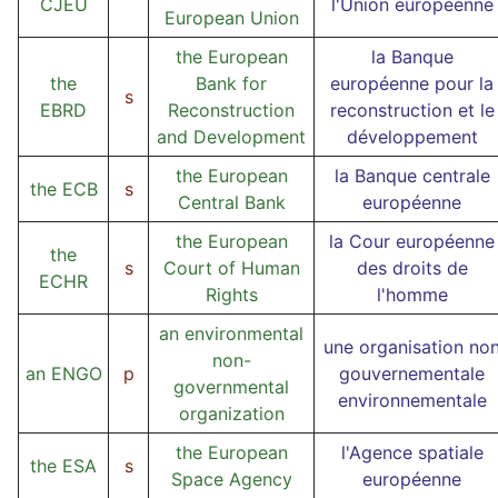
CJEU
l'Union européenne
European Union
the European
la Banque
the
Bank for
européenne pour la
s
EBRD
Reconstruction
reconstruction et le
and Development
développement
the European
la Banque centrale
the ECB
s
Central Bank
européenne
the European
la Cour européenne
the
s
Court of Human
des droits de
ECHR
Rights
l'homme
an environmental
une organisation no
non-
an ENGO
p
gouvernementale
governmental
environnementale
organization
the European
l'Agence spatiale
the ESA
s
Space Agency
européenne