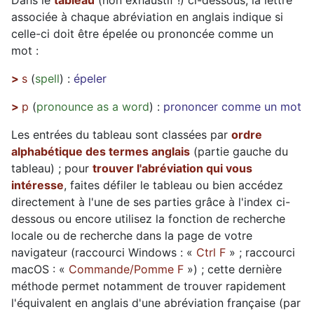
Dans le
tableau
(non exhaustif !) ci-dessous, la lettre
associée à chaque abréviation en anglais indique si
celle-ci doit être épelée ou prononcée comme un
mot :
>
s
(
spell
) :
épeler
>
p
(
pronounce as a word
) :
prononcer comme un mot
Les entrées du tableau sont classées par
ordre
alphabétique des termes anglais
(partie gauche du
tableau) ; pour
trouver l'abréviation qui vous
intéresse
, faites défiler le tableau ou bien accédez
directement à l'une de ses parties grâce à l'index ci-
dessous ou encore utilisez la fonction de recherche
locale ou de recherche dans la page de votre
navigateur (raccourci Windows : «
Ctrl F
» ; raccourci
macOS : «
Commande/Pomme F
») ; cette dernière
méthode permet notamment de trouver rapidement
l'équivalent en anglais d'une abréviation française (par