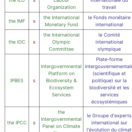
the ILO
s
Labour
internationale du
Organization
travail
the International
le Fonds monétaire
the IMF
s
Monetary Fund
international
the International
le Comité
the IOC
s
Olympic
international
Committee
olympique
Plate-forme
Intergovernmental
intergouvernemental
Platform on
(scientifique et
IPBES
s
Biodiversity &
politique) sur la
Ecosystem
biodiversité et les
Services
services
écosystémiques
the
le Groupe d'experts
Intergovernmental
the IPCC
s
international sur
Panel on Climate
l'évolution du climat