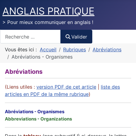
ANGLAIS PRATIQUE
> Pour mieux communiquer en anglais !
Valider
Valider
Vous êtes ici :
Accueil
Rubriques
Abréviations
Abréviations - Organismes
Abréviations
(Liens utiles :
version PDF de cet article
|
liste des
articles en PDF de la même rubrique
)
Abréviations - Organismes
Abbreviations - Organizations