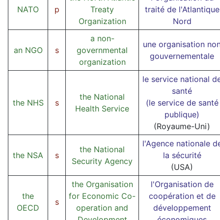
NATO
p
Treaty
traité de l'Atlantique
Organization
Nord
a non-
une organisation no
an NGO
s
governmental
gouvernementale
organization
le service national d
santé
the National
the NHS
s
(le service de santé
Health Service
publique)
(Royaume-Uni)
l'Agence nationale d
the National
the NSA
s
la sécurité
Security Agency
(USA)
the Organisation
l'Organisation de
the
for Economic Co-
coopération et de
s
OECD
operation and
développement
Development
économiques