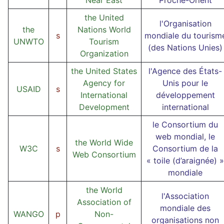
Near East
Proche-Orient
the United
l'Organisation
the
Nations World
s
mondiale du tourism
UNWTO
Tourism
(des Nations Unies)
Organization
the United States
l'Agence des États-
Agency for
Unis pour le
USAID
s
International
développement
Development
international
le Consortium du
web mondial, le
the World Wide
W3C
s
Consortium de la
Web Consortium
« toile (d’araignée) »
mondiale
the World
l'Association
Association of
mondiale des
WANGO
p
Non-
organisations non