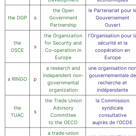
the Open
le Partenariat pour l
the OGP
s
Government
Gouvernement
Partnership
Ouvert
the Organization
l'Organisation pour l
the
for Security and
sécurité et la
s
OSCE
Co-operation in
coopération en
Europe
Europe
a research and
une organisation no
independent non-
gouvernementale de
a RINGO
p
governmental
recherche et
organization
indépendante
the Trade Union
la Commission
the
Advisory
syndicale
s
TUAC
Committee
consultative
to the OECD
auprès de l’OCDE
a trade-union