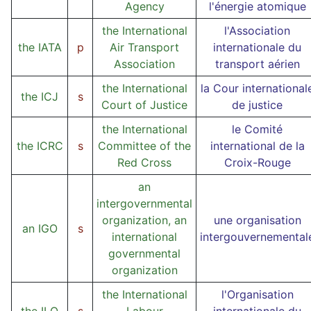
Agency
l'énergie atomique
the International
l'Association
the IATA
p
Air Transport
internationale du
Association
transport aérien
the International
la Cour international
the ICJ
s
Court of Justice
de justice
the International
le Comité
the ICRC
s
Committee of the
international de la
Red Cross
Croix-Rouge
an
intergovernmental
organization, an
une organisation
an IGO
s
international
intergouvernemental
governmental
organization
the International
l'Organisation