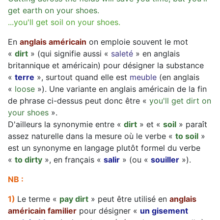
get earth on your shoes.
...you'll get soil on your shoes.
En
anglais américain
on emploie souvent le mot
«
dirt
» (qui signifie aussi «
saleté
» en anglais
britannique et américain) pour désigner la substance
«
terre
», surtout quand elle est
meuble
(en anglais
«
loose
»). Une variante en anglais américain de la fin
de phrase ci-dessus peut donc être «
you'll get dirt on
your shoes
».
D'ailleurs la synonymie entre «
dirt
» et «
soil
» paraît
assez naturelle dans la mesure où le verbe «
to soil
»
est un synonyme en langage plutôt formel du verbe
«
to dirty
», en français «
salir
» (ou «
souiller
»).
NB :
1)
Le terme «
pay dirt
» peut être utilisé en
anglais
américain familier
pour désigner «
un gisement