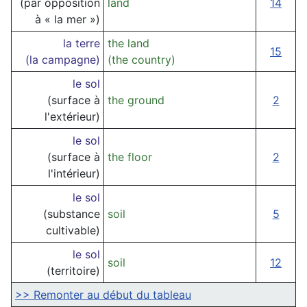
(par opposition
land
14
à « la mer »)
la terre
the land
15
(la campagne)
(the country)
le sol
(surface à
the ground
2
l'extérieur)
le sol
(surface à
the floor
2
l'intérieur)
le sol
(substance
soil
5
cultivable)
le sol
soil
12
(territoire)
>> Remonter au début du tableau