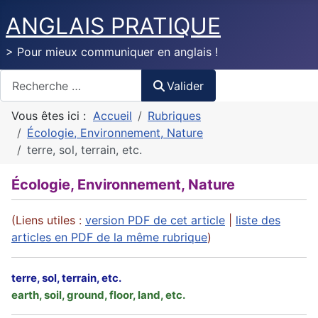
ANGLAIS PRATIQUE
> Pour mieux communiquer en anglais !
Valider
Valider
Vous êtes ici :
Accueil
Rubriques
Écologie, Environnement, Nature
terre, sol, terrain, etc.
Écologie, Environnement, Nature
(Liens utiles :
version PDF de cet article
|
liste des
articles en PDF de la même rubrique
)
terre, sol, terrain, etc.
earth, soil, ground, floor, land, etc.