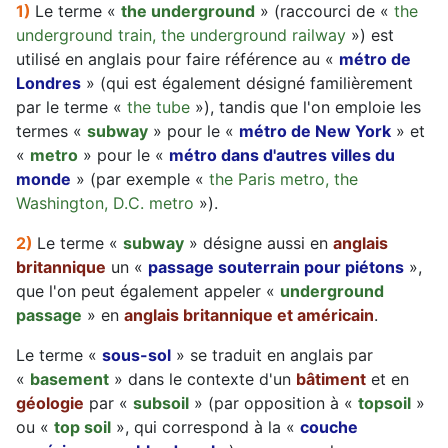
1)
Le terme «
the underground
» (raccourci de «
the
underground train, the underground railway
») est
utilisé en anglais pour faire référence au «
métro de
Londres
» (qui est également désigné familièrement
par le terme «
the tube
»), tandis que l'on emploie les
termes «
subway
» pour le «
métro de New York
» et
«
metro
» pour le «
métro dans d'autres villes du
monde
» (par exemple «
the Paris metro, the
Washington, D.C. metro
»).
2)
Le terme «
subway
» désigne aussi en
anglais
britannique
un «
passage souterrain pour piétons
»,
que l'on peut également appeler «
underground
passage
» en
anglais britannique et américain
.
Le terme «
sous-sol
» se traduit en anglais par
«
basement
» dans le contexte d'un
bâtiment
et en
géologie
par «
subsoil
» (par opposition à «
topsoil
»
ou «
top soil
», qui correspond à la «
couche