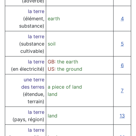
(adverbe)
la terre
(élément,
earth
4
substance)
la terre
(substance
soil
5
cultivable)
la terre
GB:
the earth
6
(en électricité)
US:
the ground
une terre
des terres
a piece of land
7
(étendue,
land
terrain)
la terre
land
13
(pays, région)
la terre