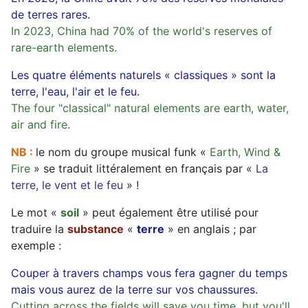
de terres rares.
In 2023, China had 70% of the world's reserves of
rare-earth elements.
Les quatre éléments naturels « classiques » sont la
terre, l'eau, l'air et le feu.
The four "classical" natural elements are earth, water,
air and fire.
NB :
le nom du groupe musical funk «
Earth, Wind &
Fire
» se traduit littéralement en français par «
La
terre, le vent et le feu
» !
Le mot «
soil
» peut également être utilisé pour
traduire la
substance
«
terre
» en anglais ; par
exemple :
Couper à travers champs vous fera gagner du temps
mais vous aurez de la terre sur vos chaussures.
Cutting across the fields will save you time, but you'll