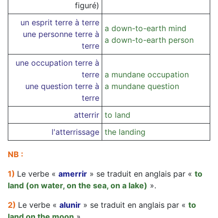
figuré)
un esprit terre à terre
a down-to-earth mind
une personne terre à
a down-to-earth person
terre
une occupation terre à
terre
a mundane occupation
une question terre à
a mundane question
terre
atterrir
to land
l'atterrissage
the landing
NB :
1)
Le verbe «
amerrir
» se traduit en anglais par «
to
land (on water, on the sea, on a lake)
».
2)
Le verbe «
alunir
» se traduit en anglais par «
to
land on the moon
».