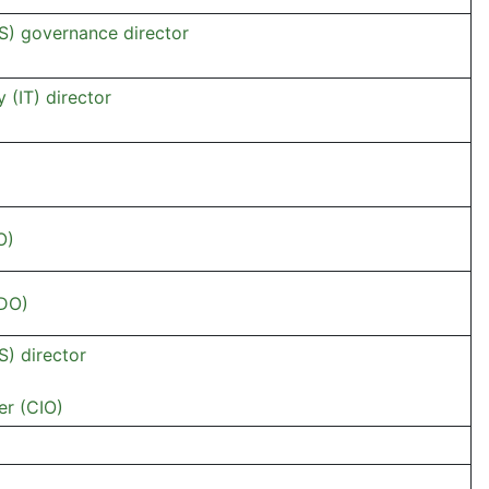
IS) governance director
 (IT) director
O)
CDO)
S) director
er (CIO)