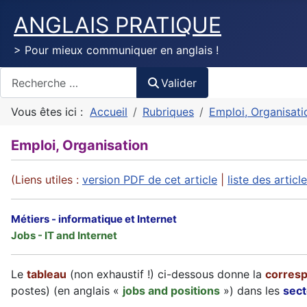
ANGLAIS PRATIQUE
> Pour mieux communiquer en anglais !
Valider
Valider
Vous êtes ici :
Accueil
Rubriques
Emploi, Organisati
Emploi, Organisation
(Liens utiles :
version PDF de cet article
|
liste des artic
Métiers - informatique et Internet
Jobs - IT and Internet
Le
tableau
(non exhaustif !) ci-dessous donne la
corresp
postes) (en anglais «
jobs and positions
») dans les
sect