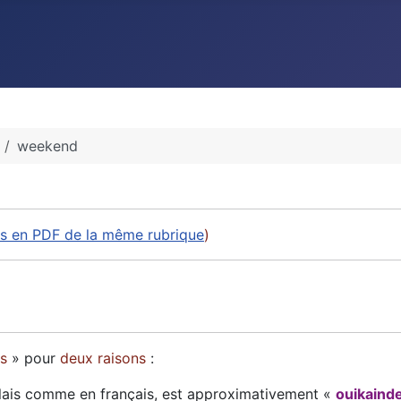
weekend
les en PDF de la même rubrique
)
es
» pour
deux raisons
:
lais comme en français, est approximativement «
ouikaind