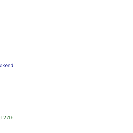
eekend.
d 27th.