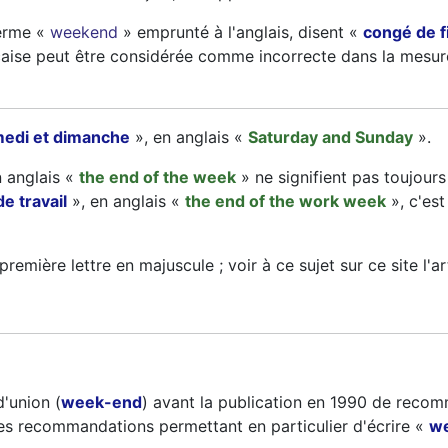
terme «
weekend
» emprunté à l'anglais, disent «
congé de f
aise peut être considérée comme incorrecte dans la mesure 
edi et dimanche
», en anglais «
Saturday and Sunday
».
n anglais «
the end of the week
» ne signifient pas toujou
de travail
», en anglais «
the end of the work week
», c'est
première lettre en majuscule ; voir à ce sujet sur ce site l'ar
d'union (
week-end
) avant la publication en 1990 de recom
ces recommandations permettant en particulier d'écrire «
w