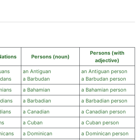
Persons (with
Nations
Persons (noun)
adjective)
guans
an Antiguan
an Antiguan person
udans
a Barbudan
a Barbudan person
mians
a Bahamian
a Bahamian person
adians
a Barbadian
a Barbadian person
dians
a Canadian
a Canadian person
ns
a Cuban
a Cuban person
nicans
a Dominican
a Dominican person