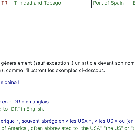
TRI
Trinidad and Tobago
Port of Spain
 généralement (sauf exception !) un article devant son nom, 
), comme l'illustrent les exemples ci-dessous.
icaine !
 en « DR » en anglais.
to "DR" in English.
rique », souvent abrégé en « les USA », « les US » ou (en f
 of America", often abbreviated to "the USA", "the US" or "t