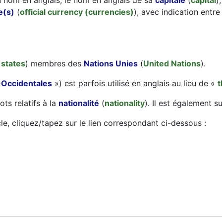
n nom en anglais, le nom en anglais de sa
capitale
(
capital
)
e(s)
(
official currency (currencies)
), avec indication entr
 states
) membres des
Nations Unies
(
United Nations
).
-Occidentales
») est parfois utilisé en anglais au lieu de «
t
ts relatifs à la
nationalité
(
nationality
). Il est également s
le, cliquez/tapez sur le lien correspondant ci-dessous :