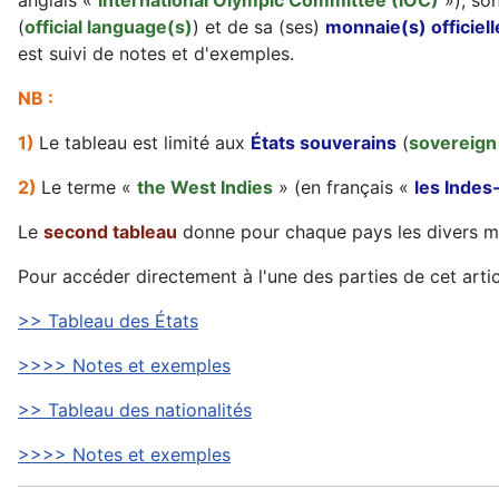
anglais «
International Olympic Committee (IOC)
»), so
(
official language(s)
) et de sa (ses)
monnaie(s) officiell
est suivi de notes et d'exemples.
NB :
1)
Le tableau est limité aux
États souverains
(
sovereign
2)
Le terme «
the West Indies
» (en français «
les Indes
Le
second tableau
donne pour chaque pays les divers mo
Pour accéder directement à l'une des parties de cet artic
>> Tableau des États
>>>> Notes et exemples
>> Tableau des nationalités
>>>> Notes et exemples