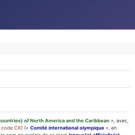
countries) of North America and the Caribbean
», avec,
n
code CIO
(«
Comité international olympique
», en