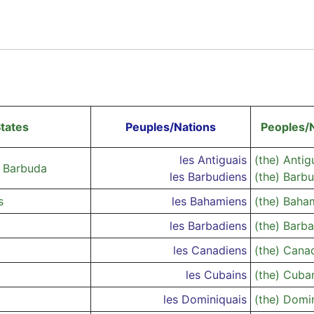
tates
Peuples/Nations
Peoples/
les Antiguais
(the) Anti
d Barbuda
les Barbudiens
(the) Barb
s
les Bahamiens
(the) Baha
les Barbadiens
(the) Barb
les Canadiens
(the) Cana
les Cubains
(the) Cuba
les Dominiquais
(the) Domi