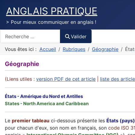
ANGLAIS PRATIQUE
> Pour mieux communiquer en anglais !
Valider
Valider
Vous êtes ici :
Accueil
Rubriques
Géographie
État
Géographie
(Liens utiles :
version PDF de cet article
|
liste des artic
États - Amérique du Nord et Antilles
States - North America and Caribbean
Le
premier tableau
ci-dessous présente les
États (pays)
pour chacun d'eux, son nom en français, son
code ISO 3