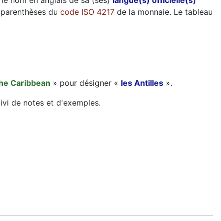
, le nom en anglais de sa (ses)
langue(s) officielle(s)
e parenthèses du
code ISO 4217
de la monnaie. Le tableau
he Caribbean
» pour désigner «
les Antilles
».
uivi de notes et d'exemples.