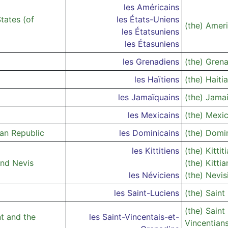
les Américains
tates (of
les États-Uniens
(the) Amer
les Étatsuniens
les Étasuniens
les Grenadiens
(the) Gren
les Haïtiens
(the) Haiti
les Jamaïquains
(the) Jama
les Mexicains
(the) Mexi
an Republic
les Dominicains
(the) Domi
les Kittitiens
(the) Kittit
and Nevis
(the) Kittia
les Néviciens
(the) Nevis
les Saint-Luciens
(the) Saint
(the) Saint
nt and the
les Saint-Vincentais-et-
Vincentian