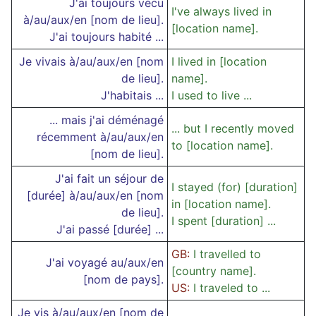
J'ai toujours vécu
I've always lived in
à/au/aux/en [nom de lieu].
[location name].
J'ai toujours habité ...
Je vivais à/au/aux/en [nom
I lived in [location
de lieu].
name].
J'habitais ...
I used to live ...
... mais j'ai déménagé
... but I recently moved
récemment à/au/aux/en
to [location name].
[nom de lieu].
J'ai fait un séjour de
I stayed (for) [duration]
[durée] à/au/aux/en [nom
in [location name].
de lieu].
I spent [duration] ...
J'ai passé [durée] ...
GB:
I travelled to
J'ai voyagé au/aux/en
[country name].
[nom de pays].
US:
I traveled to ...
Je vis à/au/aux/en [nom de