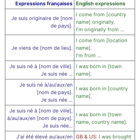
Expressions françaises
English expressions
I come from [country
Je suis originaire de [nom
name] originally.
de pays].
I'm originally from ...
I come from [location
Je viens de [nom de lieu].
name].
I'm from ...
Je suis né à [nom de ville].
I was born in [town
Je suis née ...
name].
Je suis né à/au/aux/en
I was born in [country
[nom de pays].
name].
Je suis née ...
Je suis né à [nom de ville],
I was born in [town
à/au/aux/en [nom de pays].
name, country name].
Je suis née...
J'ai été élevé au/aux/en
GB & US:
I was brought