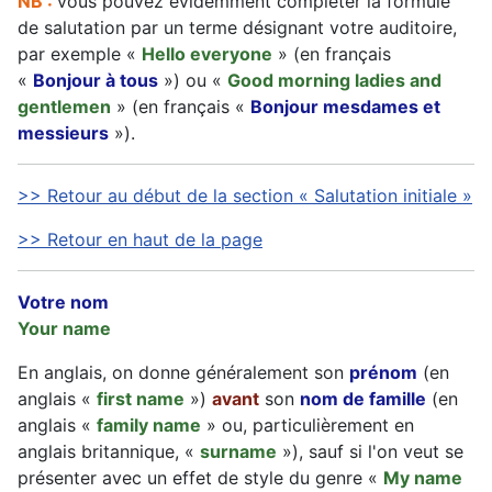
NB :
vous pouvez évidemment compléter la formule
de salutation par un terme désignant votre auditoire,
par exemple «
Hello everyone
» (en français
«
Bonjour à tous
») ou «
Good morning ladies and
gentlemen
» (en français «
Bonjour mesdames et
messieurs
»).
>> Retour au début de la section « Salutation initiale »
>> Retour en haut de la page
Votre nom
Your name
En anglais, on donne généralement son
prénom
(en
anglais «
first name
»)
avant
son
nom de famille
(en
anglais «
family name
» ou, particulièrement en
anglais britannique, «
surname
»), sauf si l'on veut se
présenter avec un effet de style du genre «
My name