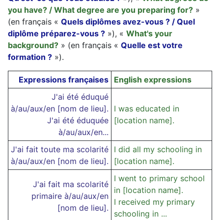
you have? / What degree are you preparing for?
»
(en français «
Quels diplômes avez-vous ? / Quel
diplôme préparez-vous ?
»), «
What's your
background?
» (en français «
Quelle est votre
formation ?
»).
Expressions françaises
English expressions
J'ai été éduqué
à/au/aux/en [nom de lieu].
I was educated in
J'ai été éduquée
[location name].
à/au/aux/en...
J'ai fait toute ma scolarité
I did all my schooling in
à/au/aux/en [nom de lieu].
[location name].
I went to primary school
J'ai fait ma scolarité
in [location name].
primaire à/au/aux/en
I received my primary
[nom de lieu].
schooling in ...