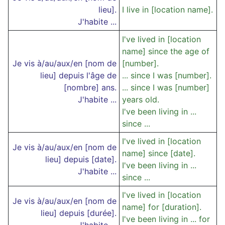
lieu].
I live in [location name].
J'habite ...
I've lived in [location
name] since the age of
Je vis à/au/aux/en [nom de
[number].
lieu] depuis l'âge de
... since I was [number].
[nombre] ans.
... since I was [number]
J'habite ...
years old.
I've been living in ...
since ...
I've lived in [location
Je vis à/au/aux/en [nom de
name] since [date].
lieu] depuis [date].
I've been living in ...
J'habite ...
since ...
I've lived in [location
Je vis à/au/aux/en [nom de
name] for [duration].
lieu] depuis [durée].
I've been living in ... for