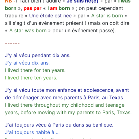
NB :
il faut bien traduire «
Je suis né(e)
» par «
I was
born
»,
pas par
«
I
am
born
» ; on peut cependant
traduire «
Une étoile est née
» par «
A star is born
»
s'il s'agit d'un événement présent ! (mais on doit dire
«
A star was born
» pour un événement passé).
------
J'y ai vécu pendant dix ans.
J'y ai vécu dix ans.
I lived there for ten years.
I lived there ten years.
J'y ai vécu toute mon enfance et adolescence, avant
de déménager avec mes parents à Paris, au Texas.
I lived there throughout my childhood and teenage
years, before moving with my parents to Paris, Texas.
J'ai toujours vécu à Paris ou dans sa banlieue.
J'ai toujours habité à ...