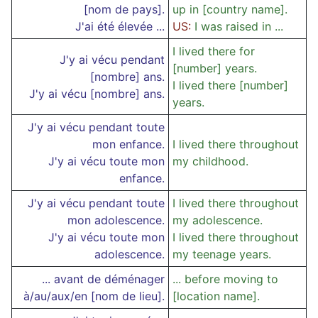
[nom de pays].
up in [country name].
J'ai été élevée ...
US:
I was raised in ...
I lived there for
J'y ai vécu pendant
[number] years.
[nombre] ans.
I lived there [number]
J'y ai vécu [nombre] ans.
years.
J'y ai vécu pendant toute
mon enfance.
I lived there throughout
J'y ai vécu toute mon
my childhood.
enfance.
J'y ai vécu pendant toute
I lived there throughout
mon adolescence.
my adolescence.
J'y ai vécu toute mon
I lived there throughout
adolescence.
my teenage years.
... avant de déménager
... before moving to
à/au/aux/en [nom de lieu].
[location name].