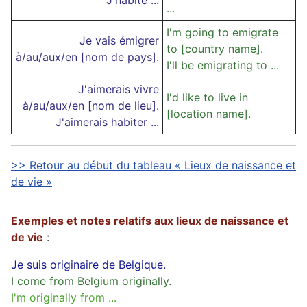
J'habite ...
...
I'm going to emigrate
Je vais émigrer
to [country name].
à/au/aux/en [nom de pays].
I'll be emigrating to ...
J'aimerais vivre
I'd like to live in
à/au/aux/en [nom de lieu].
[location name].
J'aimerais habiter ...
>> Retour au début du tableau « Lieux de naissance et
de vie »
Exemples et notes relatifs aux lieux de naissance et
de vie
:
Je suis originaire de Belgique.
I come from Belgium originally.
I'm originally from ...