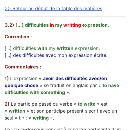
>> Retour au début de la table des matières
3.2)
[...] difficulties
in
my
writting
expression.
Correction :
[...] difficulties
with
my
written
expression.
[...] des difficultés avec mon expression écrite.
Commentaires :
1)
L'expression «
avoir des difficultés avec/en
quelque chose
» se traduit en anglais par «
to have
difficulties with something
».
2)
Le participe passé du verbe «
to write
» est
«
written
» et son participe présent s'écrit avec un
seul «
t
» : «
writing
».
Le lien ci-dessous conduit à la partie pertinente d'un