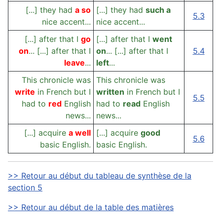
[...] they had
a so
[...] they had
such a
5.3
nice accent...
nice accent...
[...] after that I
go
[...] after that I
went
on
... [...] after that I
on
... [...] after that I
5.4
leave
...
left
...
This chronicle was
This chronicle was
write
in French but I
written
in French but I
5.5
had to
red
English
had to
read
English
news...
news...
[...] acquire
a well
[...] acquire
good
5.6
basic English.
basic English.
>> Retour au début du tableau de synthèse de la
section 5
>> Retour au début de la table des matières