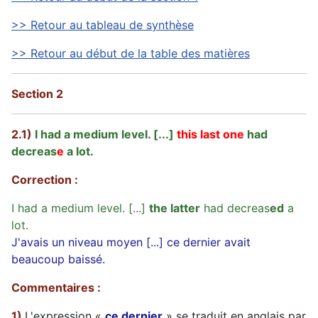
>> Retour au tableau de synthèse
>> Retour au début de la table des matières
Section 2
2.1)
I had a medium level. [...]
this last one
had
decreas
e
a lot.
Correction :
I had a medium level. [...]
the latter
had decreas
ed
a
lot.
J'avais un niveau moyen [...] ce dernier avait
beaucoup baissé.
Commentaires :
1)
L'expression «
ce dernier
» se traduit en anglais par