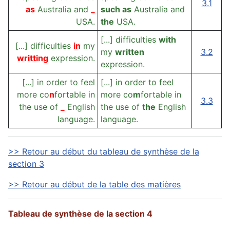
3.1
as
Australia and
_
such as
Australia and
USA.
the
USA.
[...] difficulties
with
[...] difficulties
in
my
my
written
3.2
writting
expression.
expression.
[...] in order to feel
[...] in order to feel
more co
n
fortable in
more co
m
fortable in
3.3
the use of
_
English
the use of
the
English
language.
language.
>> Retour au début du tableau de synthèse de la
section 3
>> Retour au début de la table des matières
Tableau de synthèse de la section 4