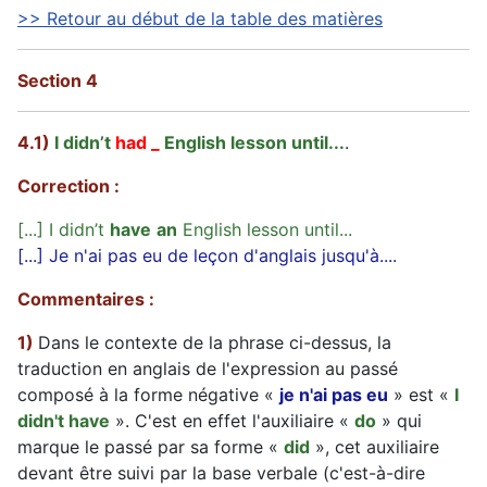
>> Retour au début de la table des matières
Section 4
4.1)
I didn’t
had
_
English lesson until...
.
Correction :
[...] I didn’t
have
an
English lesson until...
[...] Je n'ai pas eu de leçon d'anglais jusqu'à....
Commentaires :
1)
Dans le contexte de la phrase ci-dessus, la
traduction en anglais de l'expression au passé
composé à la forme négative «
je n'ai pas eu
» est «
I
didn't have
». C'est en effet l'auxiliaire «
do
» qui
marque le passé par sa forme «
did
», cet auxiliaire
devant être suivi par la base verbale (c'est-à-dire