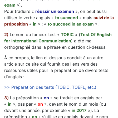
exam
»).
Pour traduire «
réussir un examen
», on peut aussi
utiliser le verbe anglais «
to succeed
» mais
suivi de la
préposition
«
in
» : «
to succeed in an exam
».
2)
Le nom du fameux test «
TOEIC
» (
Test Of English
for International Communication
) a été mal
orthographié dans la phrase en question ci-dessus.
À ce propos, le lien ci-dessous conduit à un autre
article sur ce site qui fournit des liens vers des
ressources utiles pour la préparation de divers tests
d'anglais :
>> Préparation des tests (TOEIC, TOEFL, etc.)
3)
La préposition «
en
» se traduit en anglais par
«
in
», pas par «
on
», devant le nom d'un mois (ou
devant une année, par exemple «
in 2017
»). La
préposition «
on
» s'utilise en anglais devant le nom