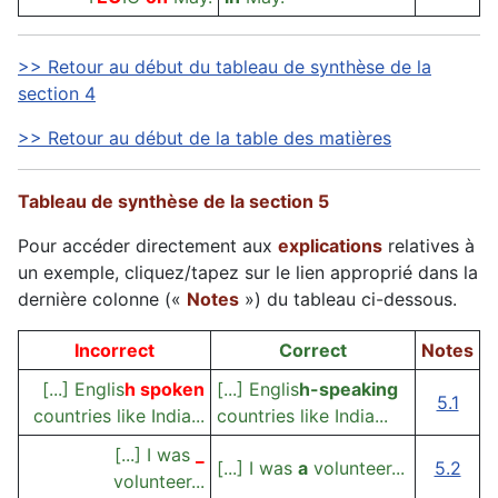
>> Retour au début du tableau de synthèse de la
section 4
>> Retour au début de la table des matières
Tableau de synthèse de la section 5
Pour accéder directement aux
explications
relatives à
un exemple, cliquez/tapez sur le lien approprié dans la
dernière colonne («
Notes
») du tableau ci-dessous.
Incorrect
Correct
Notes
[...] Englis
h spoken
[...] Englis
h-speaking
5.1
countries like India...
countries like India...
[...] I was
_
[...] I was
a
volunteer...
5.2
volunteer...