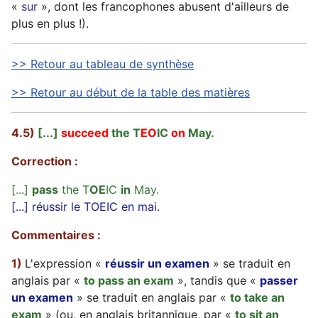
«
sur
», dont les francophones abusent d'ailleurs de
plus en plus !).
>> Retour au tableau de synthèse
>> Retour au début de la table des matières
4.5)
[...]
succeed
the T
EO
IC
on
May.
Correction :
[...]
pass
the T
OE
IC
in
May.
[...] réussir le TOEIC en mai.
Commentaires :
1)
L'expression «
réussir un examen
» se traduit en
anglais par «
to pass an exam
», tandis que «
passer
un examen
» se traduit en anglais par «
to take an
exam
» (ou, en anglais britannique, par «
to sit an