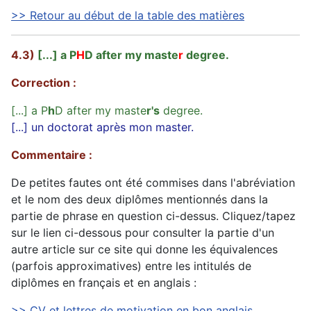
>> Retour au début de la table des matières
4.3)
[...] a P
H
D after my maste
r
degree.
Correction :
[...] a P
h
D after my maste
r's
degree.
[...] un doctorat après mon master.
Commentaire :
De petites fautes ont été commises dans l'abréviation
et le nom des deux diplômes mentionnés dans la
partie de phrase en question ci-dessus. Cliquez/tapez
sur le lien ci-dessous pour consulter la partie d'un
autre article sur ce site qui donne les équivalences
(parfois approximatives) entre les intitulés de
diplômes en français et en anglais :
>> CV et lettres de motivation en bon anglais