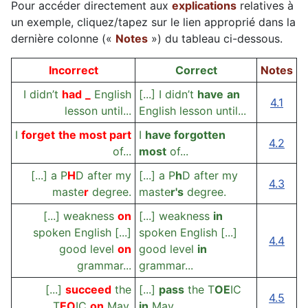
Pour accéder directement aux
explications
relatives à
un exemple, cliquez/tapez sur le lien approprié dans la
dernière colonne («
Notes
») du tableau ci-dessous.
Incorrect
Correct
Notes
I didn’t
had
_
English
[...] I didn’t
have
an
4.1
lesson until...
English lesson until...
I
forget
the most part
I
have forgotten
4.2
of...
most
of...
[...] a P
H
D after my
[...] a P
h
D after my
4.3
maste
r
degree.
maste
r's
degree.
[...] weakness
on
[...] weakness
in
spoken English [...]
spoken English [...]
4.4
good level
on
good level
in
grammar...
grammar...
[...]
succeed
the
[...]
pass
the T
OE
IC
4.5
T
EO
IC
on
May.
in
May.