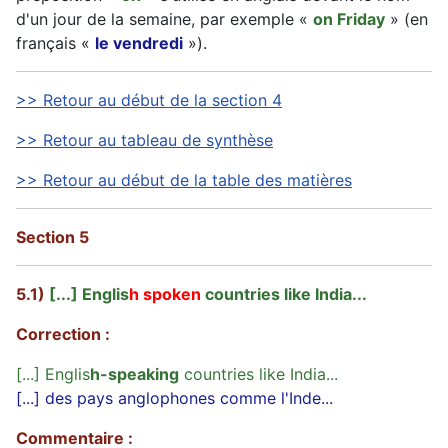
d'un jour de la semaine, par exemple «
on Friday
» (en
français «
le vendredi
»).
>> Retour au début de la section 4
>> Retour au tableau de synthèse
>> Retour au début de la table des matières
Section 5
5.1)
[...] Englis
h spoken
countries like India...
Correction :
[...] Englis
h-speaking
countries like India...
[...] des pays anglophones comme l'Inde...
Commentaire :