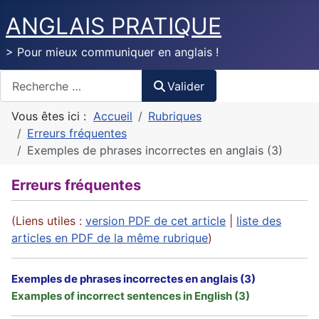
ANGLAIS PRATIQUE
> Pour mieux communiquer en anglais !
Valider
Valider
Vous êtes ici :
Accueil
Rubriques
Erreurs fréquentes
Exemples de phrases incorrectes en anglais (3)
Erreurs fréquentes
(Liens utiles :
version PDF de cet article
|
liste des
articles en PDF de la même rubrique
)
Exemples de phrases incorrectes en anglais (3)
Examples of incorrect sentences in English (3)