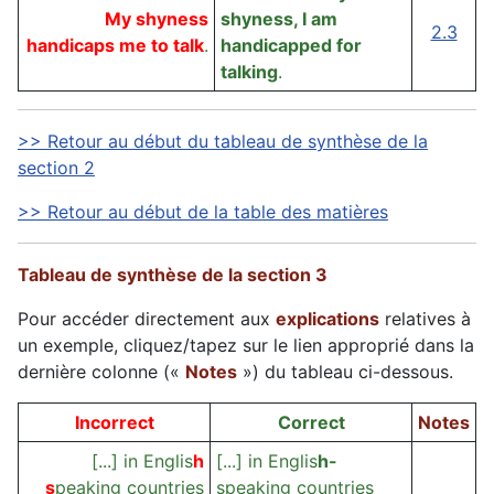
My shyness
shyness, I am
2.3
handicaps me to talk
.
handicapped for
talking
.
>> Retour au début du tableau de synthèse de la
section 2
>> Retour au début de la table des matières
Tableau de synthèse de la section 3
Pour accéder directement aux
explications
relatives à
un exemple, cliquez/tapez sur le lien approprié dans la
dernière colonne («
Notes
») du tableau ci-dessous.
Incorrect
Correct
Notes
[...] in Englis
h
[...] in Englis
h-
s
peaking countries
speaking countries