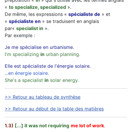
préposition «
in
» qui s'utilise avec les termes anglais
«
to specialize, specialized
».
De même, les expressions «
spécialiste de
» et
«
spécialiste en
» se traduisent en anglais
par«
specialist in
».
Par exemple :
Je me spécialise en urbanisme.
I'm specializing
in
urban planning.
Elle est spécialiste de l'énergie solaire.
...en énergie solaire.
She's a specialist
in
solar energy.
>> Retour au tableau de synthèse
>> Retour au début de la table des matières
1.3)
[...] it was not requiring
me lot of work
.