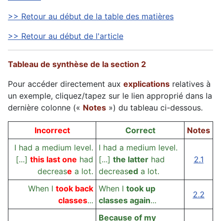
>> Retour au début de la table des matières
>> Retour au début de l'article
Tableau de synthèse de la section 2
Pour accéder directement aux
explications
relatives à
un exemple, cliquez/tapez sur le lien approprié dans la
dernière colonne («
Notes
») du tableau ci-dessous.
Incorrect
Correct
Notes
I had a medium level.
I had a medium level.
[...]
this last one
had
[...]
the latter
had
2.1
decreas
e
a lot.
decreas
ed
a lot.
When I
took back
When I
took up
2.2
classes
...
classes again
...
Because of my