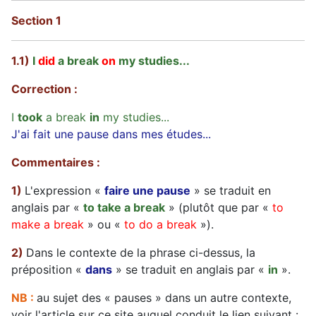
Section 1
1.1)
I
did
a break
on
my studies...
Correction :
I
took
a break
in
my studies...
J'ai fait une pause dans mes études...
Commentaires :
1)
L'expression «
faire une pause
» se traduit en
anglais par «
to take a break
» (plutôt que par «
to
make a break
» ou «
to do a break
»).
2)
Dans le contexte de la phrase ci-dessus, la
préposition «
dans
» se traduit en anglais par «
in
».
NB :
au sujet des « pauses » dans un autre contexte,
voir l'article sur ce site auquel conduit le lien suivant :