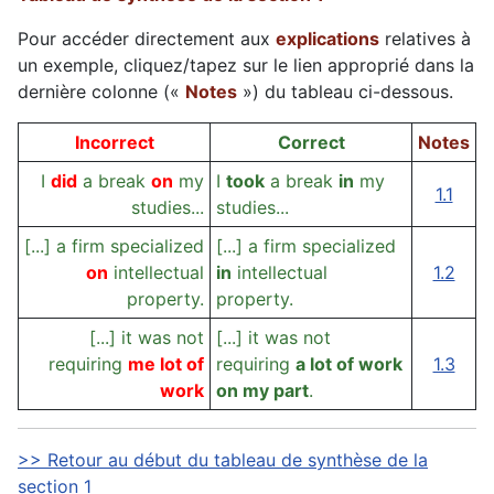
Pour accéder directement aux
explications
relatives à
un exemple, cliquez/tapez sur le lien approprié dans la
dernière colonne («
Notes
») du tableau ci-dessous.
Incorrect
Correct
Notes
I
did
a break
on
my
I
took
a break
in
my
1.1
studies...
studies...
[...] a firm specialized
[...] a firm specialized
on
intellectual
in
intellectual
1.2
property.
property.
[...] it was not
[...] it was not
requiring
me lot of
requiring
a lot of work
1.3
work
on my part
.
>> Retour au début du tableau de synthèse de la
section 1