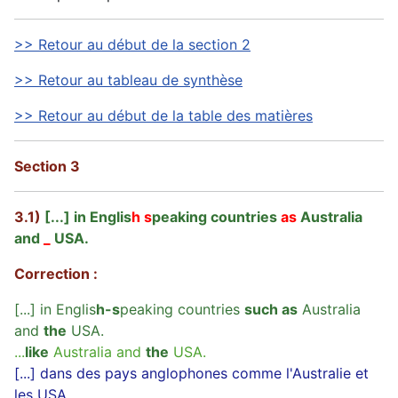
>> Retour au début de la section 2
>> Retour au tableau de synthèse
>> Retour au début de la table des matières
Section 3
3.1)
[...] in Englis
h s
peaking countries
as
Australia
and
_
USA.
Correction :
[...] in Englis
h-s
peaking countries
such as
Australia
and
the
USA.
...
like
Australia and
the
USA.
[...] dans des pays anglophones comme l'Australie et
les USA.