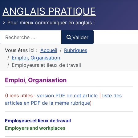
ANGLAIS PRATIQUE
> Pour mieux communiquer en anglais !
Valider
Valider
Vous êtes ici :
Accueil
Rubriques
Emploi, Organisation
Employeurs et lieux de travail
Emploi, Organisation
(Liens utiles :
version PDF de cet article
|
liste des
articles en PDF de la même rubrique
)
Employeurs et lieux de travail
Employers and workplaces