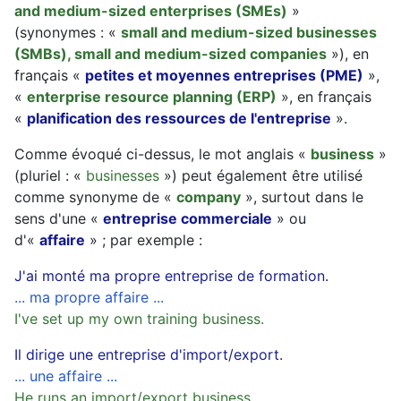
and medium-sized enterprises (SMEs)
»
(synonymes : «
small and medium-sized businesses
(SMBs), small and medium-sized companies
»), en
français «
petites et moyennes entreprises (PME)
»,
«
enterprise resource planning (ERP)
», en français
«
planification des ressources de l'entreprise
».
Comme évoqué ci-dessus, le mot anglais «
business
»
(pluriel : «
businesses
») peut également être utilisé
comme synonyme de «
company
», surtout dans le
sens d'une «
entreprise commerciale
» ou
d'«
affaire
» ; par exemple :
J'ai monté ma propre entreprise de formation.
... ma propre affaire ...
I've set up my own training business.
Il dirige une entreprise d'import/export.
... une affaire ...
He runs an import/export business.